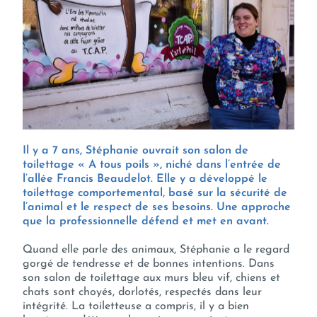
Il y a 7 ans, Stéphanie ouvrait son salon de
toilettage « A tous poils », niché dans l’entrée de
l’allée Francis Beaudelot. Elle y a développé le
toilettage comportemental, basé sur la sécurité de
l’animal et le respect de ses besoins. Une approche
que la professionnelle défend et met en avant.
Quand elle parle des animaux, Stéphanie a le regard
gorgé de tendresse et de bonnes intentions. Dans
son salon de toilettage aux murs bleu vif, chiens et
chats sont choyés, dorlotés, respectés dans leur
intégrité. La toiletteuse a compris, il y a bien