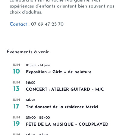
califourchon sur la vache Marguerite. Nos
expériences d’enfants orientent bien souvent nos
choix d’adultes.
Contact
: 07 69 47 25 70
Évènements à venir
JUIN
10 juin
-
14 juin
10
Exposition « Girlz » de peinture
JUIN
14h00
13
CONCERT : ATELIER GUITARD – MJC
JUIN
14h30
17
Thé dansant de la résidence Mérici
JUIN
21h00
-
22h00
19
FÊTE DE LA MUSIQUE – COLDPLAYED