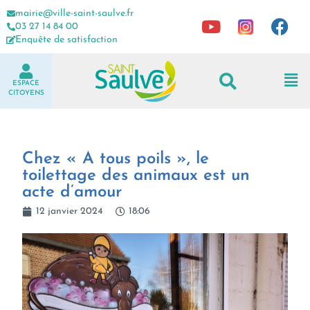
mairie@ville-saint-saulve.fr
03 27 14 84 00
Enquête de satisfaction
ESPACE
CITOYENS
Chez « A tous poils », le
toilettage des animaux est un
acte d’amour
12 janvier 2024
18:06