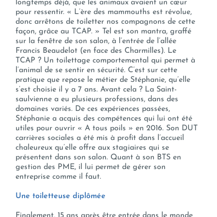
longtemps déjà, que les animaux avaient un cœur
pour ressentir. « L’ère des mammouths est révolue,
donc arrêtons de toiletter nos compagnons de cette
façon, grâce au TCAP. » Tel est son mantra, graffé
sur la fenêtre de son salon, à l’entrée de l’allée
Francis Beaudelot (en face des Charmilles). Le
TCAP ? Un toilettage comportemental qui permet à
l’animal de se sentir en sécurité. C’est sur cette
pratique que repose le métier de Stéphanie, qu’elle
s’est choisie il y a 7 ans. Avant cela ? La Saint-
saulvienne a eu plusieurs professions, dans des
domaines variés. De ces expériences passées,
Stéphanie a acquis des compétences qui lui ont été
utiles pour ouvrir « A tous poils » en 2016. Son DUT
carrières sociales a été mis à profit dans l’accueil
chaleureux qu’elle offre aux stagiaires qui se
présentent dans son salon. Quant à son BTS en
gestion des PME, il lui permet de gérer son
entreprise comme il faut.
Une toiletteuse diplômée
Finalement, 15 ans après être entrée dans le monde