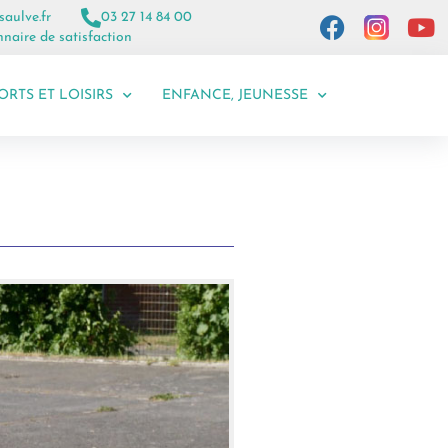
saulve.fr
03 27 14 84 00
naire de satisfaction
ORTS ET LOISIRS
ENFANCE, JEUNESSE