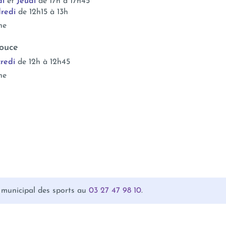
di
et
Jeudi
de 17h à 17h45
redi
de 12h15 à 13h
ne
ouce
redi
de 12h à 12h45
ne
 municipal des sports au
03 27 47 98 10
.