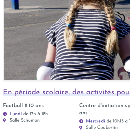
En période scolaire, des activités pou
Football 8-10 ans
Centre d'initiation s
ans
Lundi
de 17h à 18h
Salle Schuman
Mercredi
de 10h15 à 
Salle Coubertin