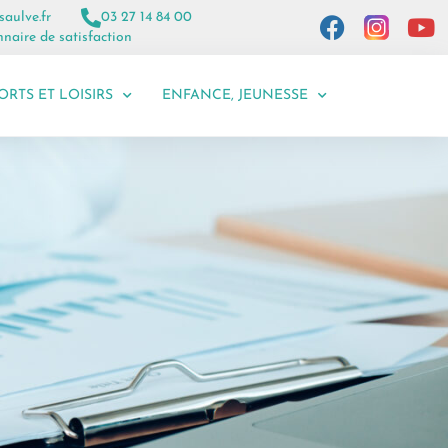
saulve.fr
03 27 14 84 00
naire de satisfaction
ORTS ET LOISIRS
ENFANCE, JEUNESSE