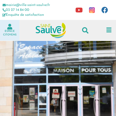
mairie@ville-saint-saulve.fr
03 27 14 84 00
Enquête de satisfaction
ESPACE
CITOYENS