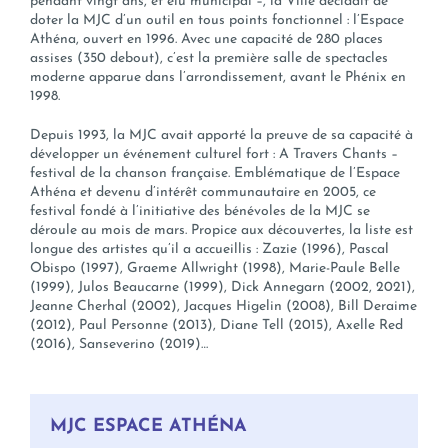
pendant vingt ans, et élu municipal –, la Ville décidait de
doter la MJC d’un outil en tous points fonctionnel : l’Espace
Athéna, ouvert en 1996. Avec une capacité de 280 places
assises (350 debout), c’est la première salle de spectacles
moderne apparue dans l’arrondissement, avant le Phénix en
1998.
Depuis 1993, la MJC avait apporté la preuve de sa capacité à
développer un événement culturel fort : A Travers Chants –
festival de la chanson française. Emblématique de l’Espace
Athéna et devenu d’intérêt communautaire en 2005, ce
festival fondé à l’initiative des bénévoles de la MJC se
déroule au mois de mars. Propice aux découvertes, la liste est
longue des artistes qu’il a accueillis : Zazie (1996), Pascal
Obispo (1997), Graeme Allwright (1998), Marie-Paule Belle
(1999), Julos Beaucarne (1999), Dick Annegarn (2002, 2021),
Jeanne Cherhal (2002), Jacques Higelin (2008), Bill Deraime
(2012), Paul Personne (2013), Diane Tell (2015), Axelle Red
(2016), Sanseverino (2019)…
MJC ESPACE ATHÉNA