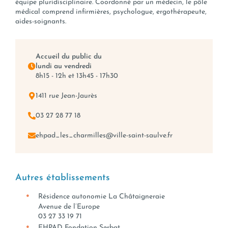
équipe pluridisciplinaire. Coordonné par un médecin, le pôle
médical comprend infirmières, psychologue, ergothérapeute,
aides-soignants.
Accueil du public du
lundi au vendredi
8h15 - 12h et 13h45 - 17h30
1411 rue Jean-Jaurès
03 27 28 77 18
ehpad_les_charmilles@ville-saint-saulve.fr
Autres établissements
Résidence autonomie La Châtaigneraie
Avenue de l’Europe
03 27 33 19 71
EHPAD Fondation Serbat