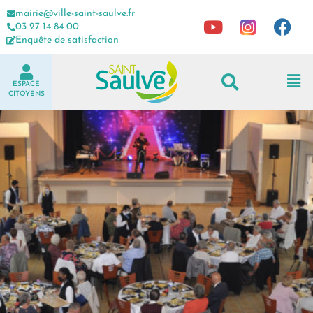
mairie@ville-saint-saulve.fr
03 27 14 84 00
Enquête de satisfaction
ESPACE
CITOYENS