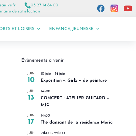
saulve.fr
03 27 14 84 00
naire de satisfaction
ORTS ET LOISIRS
ENFANCE, JEUNESSE
Évènements à venir
JUIN
10 juin
-
14 juin
10
Exposition « Girlz » de peinture
JUIN
14h00
13
CONCERT : ATELIER GUITARD –
MJC
JUIN
14h30
17
Thé dansant de la résidence Mérici
JUIN
21h00
-
22h00