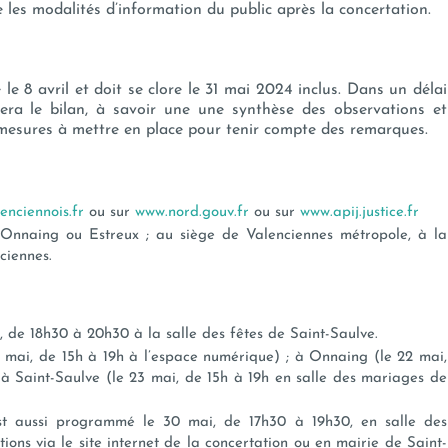
les modalités d’information du public après la concertation.
le 8 avril et doit se clore le 31 mai 2024 inclus. Dans un délai
lisera le bilan, à savoir une une synthèse des observations et
s mesures à mettre en place pour tenir compte des remarques.
enciennois.fr
ou sur
www.nord.gouv.fr
ou sur
www.apij.justice.fr
 Onnaing ou Estreux ; au siège de Valenciennes métropole, à la
ciennes.
, de 18h30 à 20h30 à la salle des fêtes de Saint-Saulve.
 mai, de 15h à 19h à l’espace numérique) ; à Onnaing (le 22 mai,
; à Saint-Saulve (le 23 mai, de 15h à 19h en salle des mariages de
st aussi programmé le 30 mai, de 17h30 à 19h30, en salle des
ions via le site internet de la concertation ou en mairie de Saint-