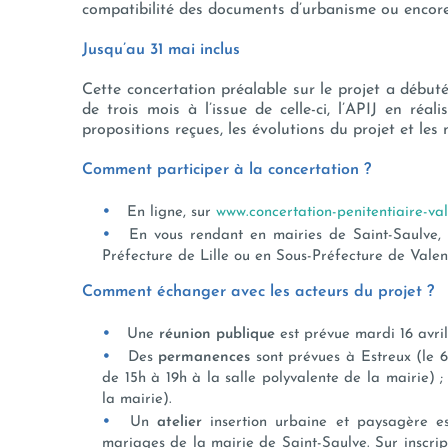
compatibilité des documents d’urbanisme ou encore 
Jusqu’au 31 mai inclus
Cette concertation préalable sur le projet a débuté 
de trois mois à l’issue de celle-ci, l’APIJ en réa
propositions reçues, les évolutions du projet et le
Comment participer à la concertation ?
En ligne, sur
www.concertation-penitentiaire-val
En vous rendant en mairies de Saint-Saulve,
Préfecture de Lille ou en Sous-Préfecture de Valen
Comment échanger avec les acteurs du projet ?
Une
réunion publique
est prévue mardi 16 avril
Des
permanences
sont prévues à Estreux (le 6
de 15h à 19h à la salle polyvalente de la mairie) 
la mairie).
Un
atelier
insertion urbaine et paysagère e
mariages de la mairie de Saint-Saulve. Sur inscript