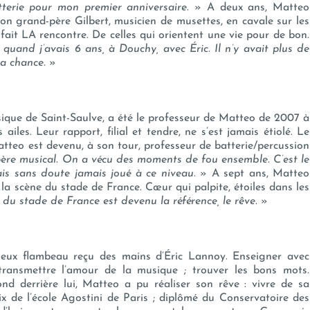
terie pour mon premier anniversaire.
» A deux ans, Matteo
on grand-père Gilbert, musicien de musettes, en cavale sur les
fait LA rencontre. De celles qui orientent une vie pour de bon.
quand j’avais 6 ans, à Douchy, avec Éric. Il n’y avait plus de
Ma chance.
»
usique de Saint-Saulve, a été le professeur de Matteo de 2007 à
iles. Leur rapport, filial et tendre, ne s’est jamais étiolé. Le
tteo est devenu, à son tour, professeur de batterie/percussion
père musical. On a vécu des moments de fou ensemble. C’est le
ais sans doute jamais joué à ce niveau.
» A sept ans, Matteo
 la scène du stade de France. Cœur qui palpite, étoiles dans les
 du stade de France est devenu la référence, le rêve.
»
cieux flambeau reçu des mains d’Éric Lannoy. Enseigner avec
 transmettre l’amour de la musique ; trouver les bons mots.
nd derrière lui, Matteo a pu réaliser son rêve : vivre de sa
ix de l’école Agostini de Paris ; diplômé du Conservatoire des