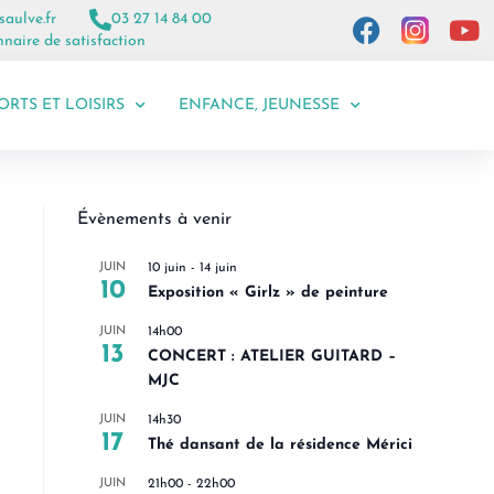
saulve.fr
03 27 14 84 00
naire de satisfaction
ORTS ET LOISIRS
ENFANCE, JEUNESSE
Évènements à venir
JUIN
10 juin
-
14 juin
10
Exposition « Girlz » de peinture
JUIN
14h00
13
CONCERT : ATELIER GUITARD –
MJC
JUIN
14h30
17
Thé dansant de la résidence Mérici
JUIN
21h00
-
22h00