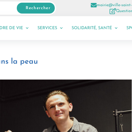
mairie@ville-saint-
Rechercher
Question
DRE DE VIE
SERVICES
SOLIDARITÉ, SANTÉ
SP
ans la peau