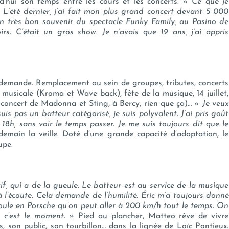
d’hui son temps entre les cours et les concerts. «
Ce que je
ne. L’été dernier, j’ai fait mon plus grand concert devant 5 000
 un très bon souvenir du spectacle Funky Family, au Pasino de
s. C’était un gros show. Je n’avais que 19 ans, j’ai appris
redemande. Remplacement au sein de groupes, tributes, concerts
 musicale (Kroma et Wave back), fête de la musique, 14 juillet,
concert de Madonna et Sting, à Bercy, rien que ça)… «
Je veux
uis pas un batteur catégorisé, je suis polyvalent. J’ai pris goût
 18h, sans voir le temps passer. Je me suis toujours dit que le
demain la veille. Doté d’une grande capacité d’adaptation, le
upe.
tif, qui a de la gueule. Le batteur est au service de la musique
à l’écoute. Cela demande de l’humilité. Éric m’a toujours donné
 roule en Porsche qu’on peut aller à 200 km/h tout le temps. On
e c’est le moment.
» Pied au plancher, Matteo rêve de vivre
s, son public, son tourbillon… dans la lignée de Loïc Pontieux.