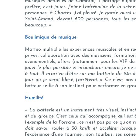
musiques actuelles de Cambrai, il partage aujour
préfère, c’est jouer. J’aime l’adrénaline de la scè
personnes, à Chartes. J’ai pleuré. Je garde aussi
Saint-Amand, devant 600 personnes, tous les soir
beaucoup.
»
Boulimique de musique
Matteo multiplie les expériences musicales et en 
privés, collaboration avec des musiciens, formation
évènementiels, afters (notamment pour les VIP du 
jouer le plus possible et m’améliorer encore. Je ne s
à tout. Il m’arrive d’être sur ma batterie de 10h à
jour où je serai blasé, j’arrêterai.
» Ce n’est pas 
batteur se fie à son instinct pour performer en gro
Humilité
«
La batterie est un instrument très visuel, instinc
et du groupe. C’est celui qui accompagne, qui est 
l’exemple de la Porsche : ce n’est pas parce qu’on
doit savoir rouler à 30 km/h et accélérer lorsqu
l’expérience d’une tournée : son tourbus, ses scène