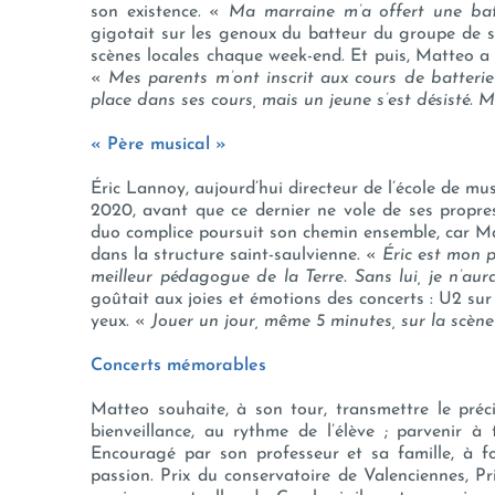
son existence. «
Ma marraine m’a offert une bat
gigotait sur les genoux du batteur du groupe de s
scènes locales chaque week-end. Et puis, Matteo a 
«
Mes parents m’ont inscrit aux cours de batterie 
place dans ses cours, mais un jeune s’est désisté. 
« Père musical »
Éric Lannoy, aujourd’hui directeur de l’école de m
2020, avant que ce dernier ne vole de ses propres a
duo complice poursuit son chemin ensemble, car Ma
dans la structure saint-saulvienne. «
Éric est mon 
meilleur pédagogue de la Terre. Sans lui, je n’aur
goûtait aux joies et émotions des concerts : U2 sur
yeux. «
Jouer un jour, même 5 minutes, sur la scène
Concerts mémorables
Matteo souhaite, à son tour, transmettre le pré
bienveillance, au rythme de l’élève ; parvenir à
Encouragé par son professeur et sa famille, à fo
passion. Prix du conservatoire de Valenciennes, Pr