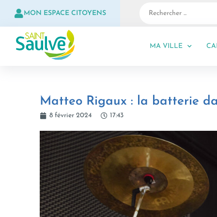
MON ESPACE CITOYENS
MA VILLE
CA
Matteo Rigaux : la batterie d
8 février 2024
17:43