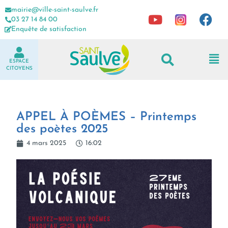
mairie@ville-saint-saulve.fr
03 27 14 84 00
Enquête de satisfaction
ESPACE
CITOYENS
APPEL À POÈMES – Printemps
des poètes 2025
4 mars 2025
16:02