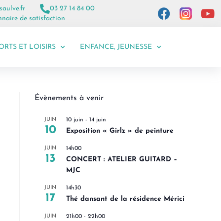
saulve.fr
03 27 14 84 00
naire de satisfaction
ORTS ET LOISIRS
ENFANCE, JEUNESSE
Évènements à venir
JUIN
10 juin
-
14 juin
10
Exposition « Girlz » de peinture
JUIN
14h00
13
CONCERT : ATELIER GUITARD –
MJC
JUIN
14h30
17
Thé dansant de la résidence Mérici
JUIN
21h00
-
22h00