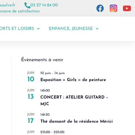
saulve.fr
03 27 14 84 00
naire de satisfaction
ORTS ET LOISIRS
ENFANCE, JEUNESSE
Évènements à venir
JUIN
10 juin
-
14 juin
10
Exposition « Girlz » de peinture
JUIN
14h00
13
CONCERT : ATELIER GUITARD –
MJC
JUIN
14h30
17
Thé dansant de la résidence Mérici
JUIN
21h00
-
22h00