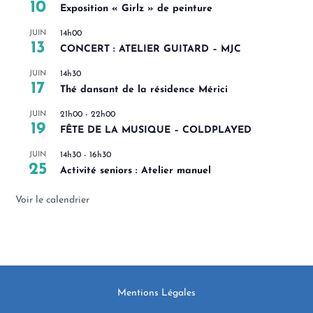
10
Exposition « Girlz » de peinture
JUIN
14h00
13
CONCERT : ATELIER GUITARD – MJC
JUIN
14h30
17
Thé dansant de la résidence Mérici
JUIN
21h00
-
22h00
19
FÊTE DE LA MUSIQUE – COLDPLAYED
JUIN
14h30
-
16h30
25
Activité seniors : Atelier manuel
Voir le calendrier
Mentions Légales