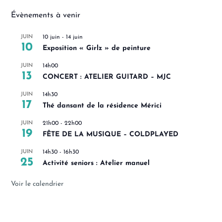
Évènements à venir
JUIN
10 juin
-
14 juin
10
Exposition « Girlz » de peinture
JUIN
14h00
13
CONCERT : ATELIER GUITARD – MJC
JUIN
14h30
17
Thé dansant de la résidence Mérici
JUIN
21h00
-
22h00
19
FÊTE DE LA MUSIQUE – COLDPLAYED
JUIN
14h30
-
16h30
25
Activité seniors : Atelier manuel
Voir le calendrier