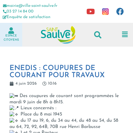
mairie@ville-saint-saulve.fr
03 27 14 84 00
Enquête de satisfaction
ESPACE
CITOYENS
ENEDIS : COUPURES DE
COURANT POUR TRAVAUX
4 juin 2026
10:16
Des coupures de courant sont programmées le
mardi 9 juin de 8h à 8h15.
Lieux concernés :
Place du 8 mai 1945
du 17 au 19, 6, du 34 au 44, du 48 au 54, du 58
au 64, 72, 92, 64B, 70B rue Henri Barbusse
1 et 2 rue Pasteur