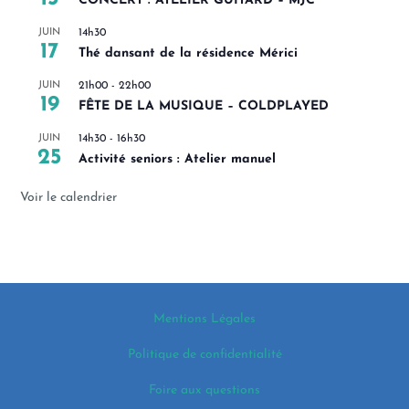
CONCERT : ATELIER GUITARD – MJC
JUIN
14h30
17
Thé dansant de la résidence Mérici
JUIN
21h00
-
22h00
19
FÊTE DE LA MUSIQUE – COLDPLAYED
JUIN
14h30
-
16h30
25
Activité seniors : Atelier manuel
Voir le calendrier
Mentions Légales
Politique de confidentialité
Foire aux questions