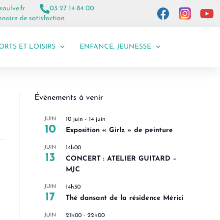
saulve.fr
03 27 14 84 00
naire de satisfaction
ORTS ET LOISIRS
ENFANCE, JEUNESSE
Évènements à venir
JUIN
10 juin
-
14 juin
10
Exposition « Girlz » de peinture
JUIN
14h00
13
CONCERT : ATELIER GUITARD –
MJC
JUIN
14h30
17
Thé dansant de la résidence Mérici
JUIN
21h00
-
22h00