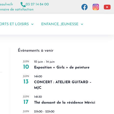
saulve.fr
03 27 14 84 00
naire de satisfaction
ORTS ET LOISIRS
ENFANCE, JEUNESSE
Évènements à venir
JUIN
10 juin
-
14 juin
10
Exposition « Girlz » de peinture
JUIN
14h00
13
CONCERT : ATELIER GUITARD –
MJC
JUIN
14h30
17
Thé dansant de la résidence Mérici
JUIN
21h00
-
22h00