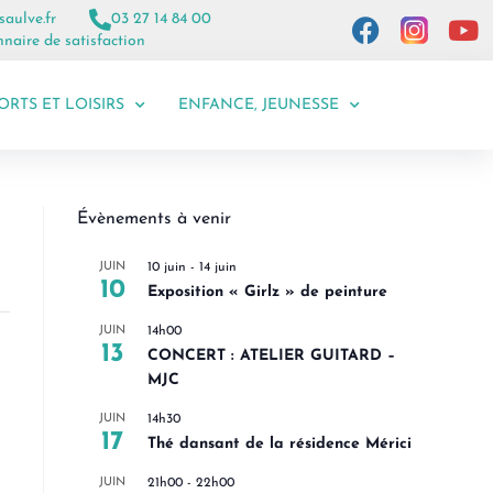
saulve.fr
03 27 14 84 00
naire de satisfaction
ORTS ET LOISIRS
ENFANCE, JEUNESSE
Évènements à venir
JUIN
10 juin
-
14 juin
10
Exposition « Girlz » de peinture
JUIN
14h00
13
CONCERT : ATELIER GUITARD –
MJC
JUIN
14h30
17
Thé dansant de la résidence Mérici
JUIN
21h00
-
22h00