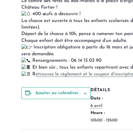
Le comité des fêtes du Bas-Marais a le plaisir d’org
Château Fortier !
400 œufs à découvrir !
La chasse est ouverte à tous les enfants scolarisés d
limitées).
Départ de la chasse à 10h, pense à ramener ton pan
Chaque enfant doit être accompagné d’un adulte.
Inscription obligatoire à partir du 16 mars et j
sera demandée.
Renseignements : 06 14 13 03 90
Et bien sûr… tous les enfants repartiront avec d
R
etrouvez le règlement et le coupon d’inscription
DÉTAILS
Ajouter au calendrier
Date :
6 avril
Heure :
10h00 - 12h00