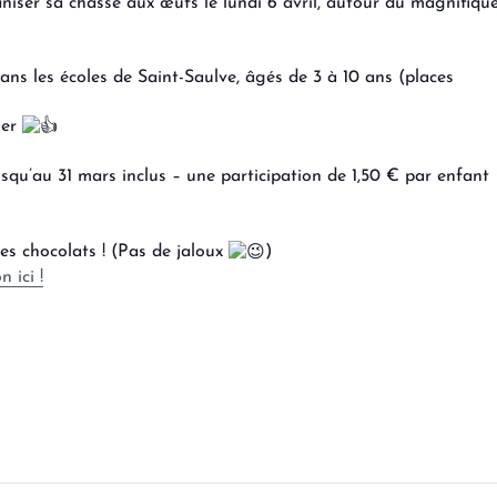
aniser sa chasse aux œufs le lundi 6 avril, autour du magnifiqu
ans les écoles de Saint-Saulve, âgés de 3 à 10 ans (places
ier
usqu’au 31 mars inclus – une participation de 1,50 € par enfant
es chocolats ! (Pas de jaloux
)
 ici !