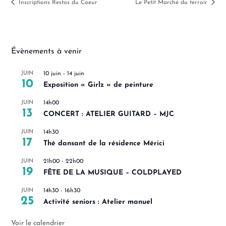
Inscriptions Restos du Coeur
Le Petit Marché du terroir
Évènements à venir
JUIN
10 juin
-
14 juin
10
Exposition « Girlz » de peinture
JUIN
14h00
13
CONCERT : ATELIER GUITARD – MJC
JUIN
14h30
17
Thé dansant de la résidence Mérici
JUIN
21h00
-
22h00
19
FÊTE DE LA MUSIQUE – COLDPLAYED
JUIN
14h30
-
16h30
25
Activité seniors : Atelier manuel
Voir le calendrier