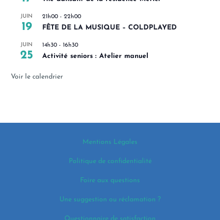
JUIN
21h00
-
22h00
19
FÊTE DE LA MUSIQUE – COLDPLAYED
JUIN
14h30
-
16h30
25
Activité seniors : Atelier manuel
Voir le calendrier
Mentions Légales
Politique de confidentialité
Foire aux questions
Une suggestion ou réclamation ?
Questionnaire de satisfaction