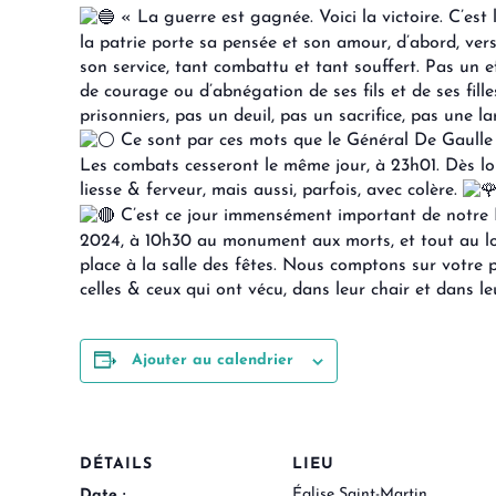
« La guerre est gagnée. Voici la victoire. C’est l
la patrie porte sa pensée et son amour, d’abord, vers
son service, tant combattu et tant souffert. Pas un e
de courage ou d’abnégation de ses fils et de ses fil
prisonniers, pas un deuil, pas un sacrifice, pas une 
Ce sont par ces mots que le Général De Gaulle an
Les combats cesseront le même jour, à 23h01. Dès lor
liesse & ferveur, mais aussi, parfois, avec colère.
C’est ce jour immensément important de notre H
2024, à 10h30 au monument aux morts, et tout au lon
place à la salle des fêtes. Nous comptons sur votr
celles & ceux qui ont vécu, dans leur chair et dans leu
Ajouter au calendrier
DÉTAILS
LIEU
Église Saint-Martin
Date :