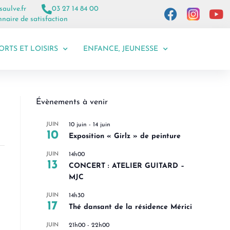
saulve.fr
03 27 14 84 00
naire de satisfaction
ORTS ET LOISIRS
ENFANCE, JEUNESSE
Évènements à venir
JUIN
10 juin
-
14 juin
10
Exposition « Girlz » de peinture
JUIN
14h00
13
CONCERT : ATELIER GUITARD –
MJC
JUIN
14h30
17
Thé dansant de la résidence Mérici
JUIN
21h00
-
22h00