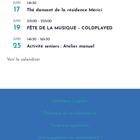
JUIN
14h30
17
Thé dansant de la résidence Mérici
JUIN
21h00
-
22h00
19
FÊTE DE LA MUSIQUE – COLDPLAYED
JUIN
14h30
-
16h30
25
Activité seniors : Atelier manuel
Voir le calendrier
Mentions Légales
Politique de confidentialité
Foire aux questions
Une suggestion ou réclamation ?