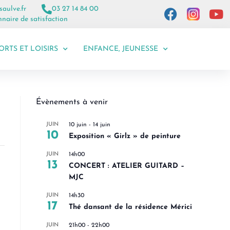
saulve.fr
03 27 14 84 00
naire de satisfaction
ORTS ET LOISIRS
ENFANCE, JEUNESSE
Évènements à venir
JUIN
10 juin
-
14 juin
10
Exposition « Girlz » de peinture
JUIN
14h00
13
CONCERT : ATELIER GUITARD –
MJC
JUIN
14h30
17
Thé dansant de la résidence Mérici
JUIN
21h00
-
22h00