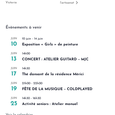
Victoria
l’artisanat
Évènements à venir
JUIN
10 juin
-
14 juin
10
Exposition « Girlz » de peinture
JUIN
14h00
13
CONCERT : ATELIER GUITARD – MJC
JUIN
14h30
17
Thé dansant de la résidence Mérici
JUIN
21h00
-
22h00
19
FÊTE DE LA MUSIQUE – COLDPLAYED
JUIN
14h30
-
16h30
25
Activité seniors : Atelier manuel
Voir le calendrier