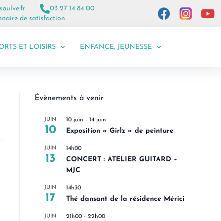
saulve.fr
03 27 14 84 00
naire de satisfaction
ORTS ET LOISIRS
ENFANCE, JEUNESSE
Évènements à venir
JUIN
10 juin
-
14 juin
10
Exposition « Girlz » de peinture
JUIN
14h00
13
CONCERT : ATELIER GUITARD –
MJC
JUIN
14h30
17
Thé dansant de la résidence Mérici
JUIN
21h00
-
22h00