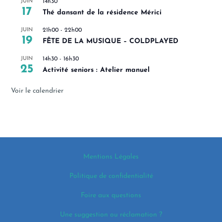
JUIN
14h30
17
Thé dansant de la résidence Mérici
JUIN
21h00
-
22h00
19
FÊTE DE LA MUSIQUE – COLDPLAYED
JUIN
14h30
-
16h30
25
Activité seniors : Atelier manuel
Voir le calendrier
Mentions Légales
Politique de confidentialité
Foire aux questions
Une suggestion ou réclamation ?