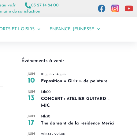
saulve.fr
03 27 14 84 00
naire de satisfaction
ORTS ET LOISIRS
ENFANCE, JEUNESSE
Évènements à venir
JUIN
10 juin
-
14 juin
10
Exposition « Girlz » de peinture
JUIN
14h00
13
CONCERT : ATELIER GUITARD –
MJC
JUIN
14h30
17
Thé dansant de la résidence Mérici
JUIN
21h00
-
22h00