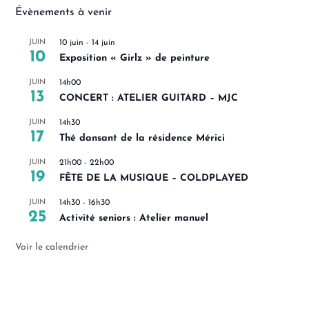
Évènements à venir
JUIN
10 juin
-
14 juin
10
Exposition « Girlz » de peinture
JUIN
14h00
13
CONCERT : ATELIER GUITARD – MJC
JUIN
14h30
17
Thé dansant de la résidence Mérici
JUIN
21h00
-
22h00
19
FÊTE DE LA MUSIQUE – COLDPLAYED
JUIN
14h30
-
16h30
25
Activité seniors : Atelier manuel
Voir le calendrier