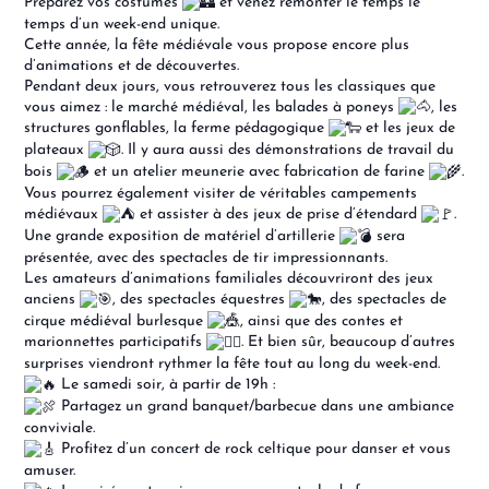
Préparez vos costumes
et venez remonter le temps le
temps d’un week-end unique.
Cette année, la fête médiévale vous propose encore plus
d’animations et de découvertes.
Pendant deux jours, vous retrouverez tous les classiques que
vous aimez : le marché médiéval, les balades à poneys
, les
structures gonflables, la ferme pédagogique
et les jeux de
plateaux
. Il y aura aussi des démonstrations de travail du
bois
et un atelier meunerie avec fabrication de farine
.
Vous pourrez également visiter de véritables campements
médiévaux
et assister à des jeux de prise d’étendard
.
Une grande exposition de matériel d’artillerie
sera
présentée, avec des spectacles de tir impressionnants.
Les amateurs d’animations familiales découvriront des jeux
anciens
, des spectacles équestres
, des spectacles de
cirque médiéval burlesque
, ainsi que des contes et
marionnettes participatifs
. Et bien sûr, beaucoup d’autres
surprises viendront rythmer la fête tout au long du week-end.
Le samedi soir, à partir de 19h :
Partagez un grand banquet/barbecue dans une ambiance
conviviale.
Profitez d’un concert de rock celtique pour danser et vous
amuser.