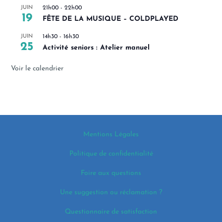
JUIN
21h00
-
22h00
19
FÊTE DE LA MUSIQUE – COLDPLAYED
JUIN
14h30
-
16h30
25
Activité seniors : Atelier manuel
Voir le calendrier
Mentions Légales
Politique de confidentialité
Foire aux questions
Une suggestion ou réclamation ?
Questionnaire de satisfaction