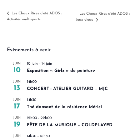
Les Choux Rires d’été ADOS :
Les Choux Rires d’été ADOS :
Activités multisports
Jeux d’eau
Évènements à venir
JUIN
10 juin
-
14 juin
10
Exposition « Girlz » de peinture
JUIN
14h00
13
CONCERT : ATELIER GUITARD – MJC
JUIN
14h30
17
Thé dansant de la résidence Mérici
JUIN
21h00
-
22h00
19
FÊTE DE LA MUSIQUE – COLDPLAYED
JUIN
14h30
-
16h30