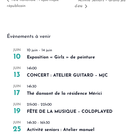
Fête nationale : Pique-nique
Activité Seniors – Grand jeu
républicain
d’été
Évènements à venir
JUIN
10 juin
-
14 juin
10
Exposition « Girlz » de peinture
JUIN
14h00
13
CONCERT : ATELIER GUITARD – MJC
JUIN
14h30
17
Thé dansant de la résidence Mérici
JUIN
21h00
-
22h00
19
FÊTE DE LA MUSIQUE – COLDPLAYED
JUIN
14h30
-
16h30
25
Activité seniors : Atelier manuel