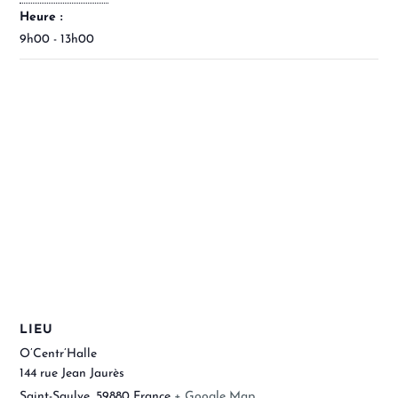
Heure :
9h00 - 13h00
LIEU
O’Centr’Halle
144 rue Jean Jaurès
Saint-Saulve
,
59880
France
+ Google Map