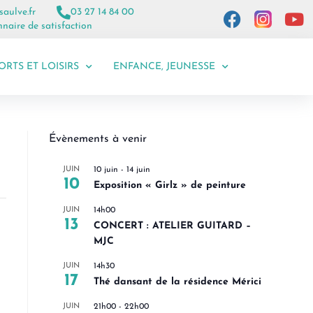
saulve.fr
03 27 14 84 00
naire de satisfaction
ORTS ET LOISIRS
ENFANCE, JEUNESSE
Évènements à venir
JUIN
10 juin
-
14 juin
10
Exposition « Girlz » de peinture
JUIN
14h00
13
CONCERT : ATELIER GUITARD –
MJC
JUIN
14h30
17
Thé dansant de la résidence Mérici
JUIN
21h00
-
22h00