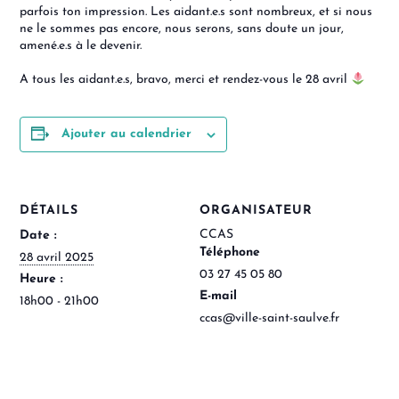
parfois ton impression. Les aidant.e.s sont nombreux, et si nous
ne le sommes pas encore, nous serons, sans doute un jour,
amené.e.s à le devenir.
A tous les aidant.e.s, bravo, merci et rendez-vous le 28 avril
Ajouter au calendrier
DÉTAILS
ORGANISATEUR
CCAS
Date :
Téléphone
28 avril 2025
03 27 45 05 80
Heure :
E-mail
18h00 - 21h00
ccas@ville-saint-saulve.fr