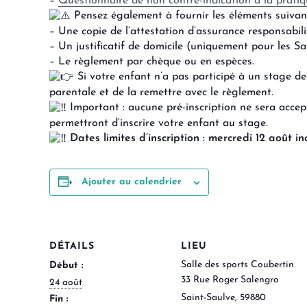
–
Questionnaire de non contre-indication à la pratiq
Pensez également à fournir les éléments suivant
– Une copie de l’attestation d’assurance responsabilit
– Un justificatif de domicile (uniquement pour les Sa
– Le règlement par chèque ou en espèces.
Si votre enfant n’a pas participé à un stage dep
parentale et de la remettre avec le règlement.
Important : aucune pré-inscription ne sera accept
permettront d’inscrire votre enfant au stage.
Dates limites d’inscription : mercredi 12 août in
Ajouter au calendrier
DÉTAILS
LIEU
Salle des sports Coubertin
Début :
33 Rue Roger Salengro
24 août
Saint-Saulve
,
59880
Fin :