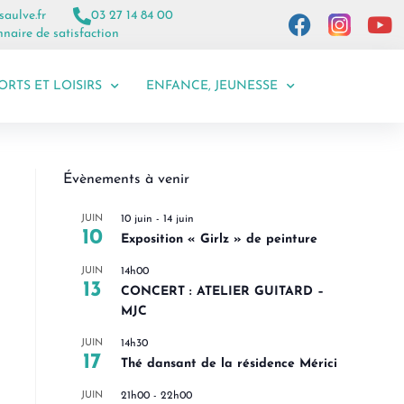
saulve.fr
03 27 14 84 00
naire de satisfaction
ORTS ET LOISIRS
ENFANCE, JEUNESSE
Évènements à venir
JUIN
10 juin
-
14 juin
10
Exposition « Girlz » de peinture
JUIN
14h00
13
CONCERT : ATELIER GUITARD –
MJC
JUIN
14h30
17
Thé dansant de la résidence Mérici
JUIN
21h00
-
22h00