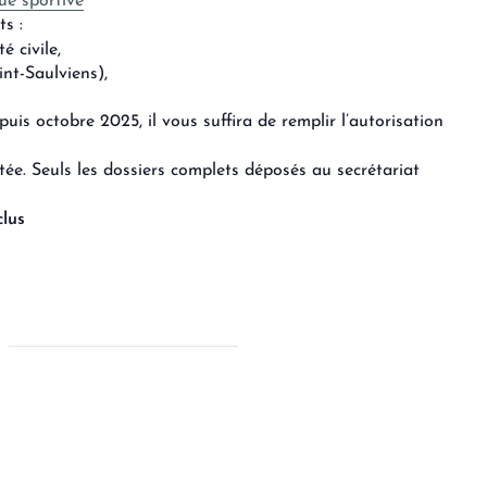
ue sportive
s :
é civile,
int-Saulviens),
uis octobre 2025, il vous suffira de remplir l’autorisation
ée. Seuls les dossiers complets déposés au secrétariat
clus