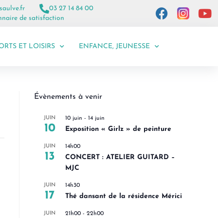
saulve.fr
03 27 14 84 00
naire de satisfaction
ORTS ET LOISIRS
ENFANCE, JEUNESSE
Évènements à venir
JUIN
10 juin
-
14 juin
10
Exposition « Girlz » de peinture
JUIN
14h00
13
CONCERT : ATELIER GUITARD –
MJC
JUIN
14h30
17
Thé dansant de la résidence Mérici
JUIN
21h00
-
22h00