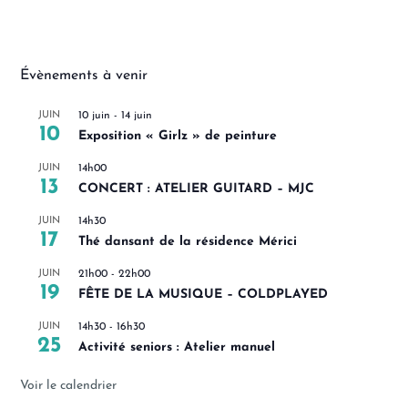
Évènements à venir
JUIN
10 juin
-
14 juin
10
Exposition « Girlz » de peinture
JUIN
14h00
13
CONCERT : ATELIER GUITARD – MJC
JUIN
14h30
17
Thé dansant de la résidence Mérici
JUIN
21h00
-
22h00
19
FÊTE DE LA MUSIQUE – COLDPLAYED
JUIN
14h30
-
16h30
25
Activité seniors : Atelier manuel
Voir le calendrier