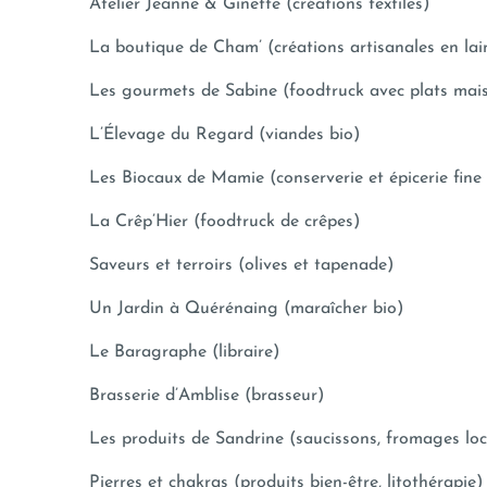
Atelier Jeanne & Ginette (créations textiles)
La boutique de Cham’ (créations artisanales en lai
Les gourmets de Sabine (foodtruck avec plats mai
L’Élevage du Regard (viandes bio)
Les Biocaux de Mamie (conserverie et épicerie fine 
La Crêp’Hier (foodtruck de crêpes)
Saveurs et terroirs (olives et tapenade)
Un Jardin à Quérénaing (maraîcher bio)
Le Baragraphe (libraire)
Brasserie d’Amblise (brasseur)
Les produits de Sandrine (saucissons, fromages lo
Pierres et chakras (produits bien-être, litothérapie)