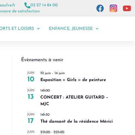
saulve.fr
03 27 14 84 00
naire de satisfaction
ORTS ET LOISIRS
ENFANCE, JEUNESSE
Évènements à venir
JUIN
10 juin
-
14 juin
10
Exposition « Girlz » de peinture
JUIN
14h00
13
CONCERT : ATELIER GUITARD –
MJC
JUIN
14h30
17
Thé dansant de la résidence Mérici
JUIN
21h00
-
22h00