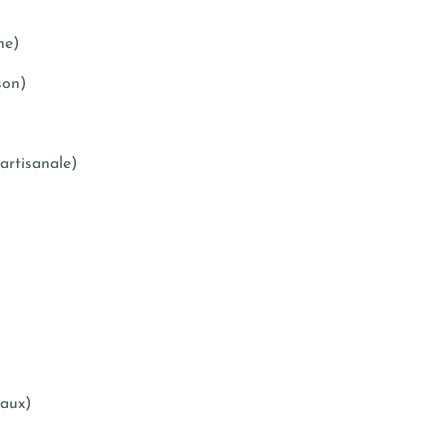
ne)
son)
artisanale)
caux)