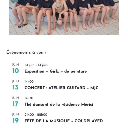
Évènements à venir
JUIN
10 juin
-
14 juin
10
Exposition « Girlz » de peinture
JUIN
14h00
13
CONCERT : ATELIER GUITARD – MJC
JUIN
14h30
17
Thé dansant de la résidence Mérici
JUIN
21h00
-
22h00
19
FÊTE DE LA MUSIQUE – COLDPLAYED