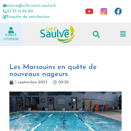
mairie@ville-saint-saulve.fr
03 27 14 84 00
Enquête de satisfaction
ESPACE
CITOYENS
Les Marsouins en quête de
nouveaux nageurs
1 septembre 2023
09:30