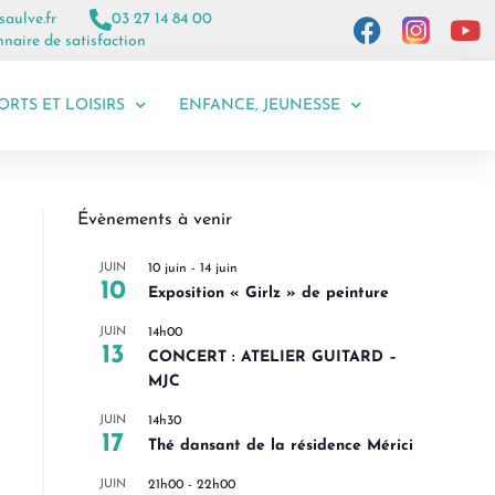
saulve.fr
03 27 14 84 00
naire de satisfaction
ORTS ET LOISIRS
ENFANCE, JEUNESSE
Évènements à venir
JUIN
10 juin
-
14 juin
10
Exposition « Girlz » de peinture
JUIN
14h00
13
CONCERT : ATELIER GUITARD –
MJC
JUIN
14h30
17
Thé dansant de la résidence Mérici
JUIN
21h00
-
22h00