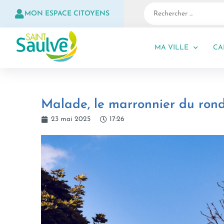
MON ESPACE CITOYENS
MA VILLE
CA
Malade, le marronnier du rond
23 mai 2025
17:26