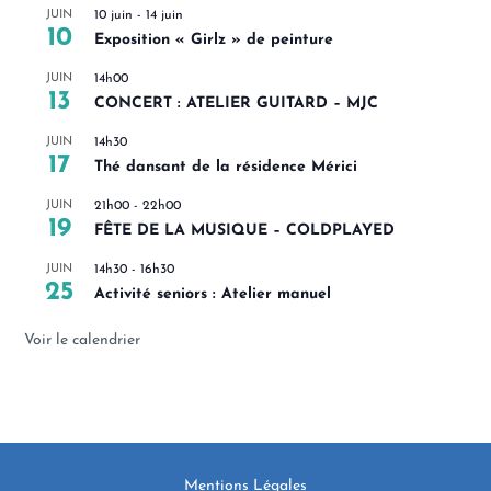
JUIN
10 juin
-
14 juin
10
Exposition « Girlz » de peinture
JUIN
14h00
13
CONCERT : ATELIER GUITARD – MJC
JUIN
14h30
17
Thé dansant de la résidence Mérici
JUIN
21h00
-
22h00
19
FÊTE DE LA MUSIQUE – COLDPLAYED
JUIN
14h30
-
16h30
25
Activité seniors : Atelier manuel
Voir le calendrier
Mentions Légales