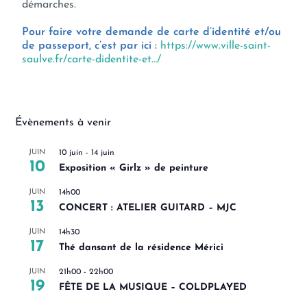
démarches.
Pour faire votre demande de carte d’identité et/ou
de passeport, c’est par ici :
https://www.ville-saint-
saulve.fr/carte-didentite-et…/
Évènements à venir
JUIN
10 juin
-
14 juin
10
Exposition « Girlz » de peinture
JUIN
14h00
13
CONCERT : ATELIER GUITARD – MJC
JUIN
14h30
17
Thé dansant de la résidence Mérici
JUIN
21h00
-
22h00
19
FÊTE DE LA MUSIQUE – COLDPLAYED