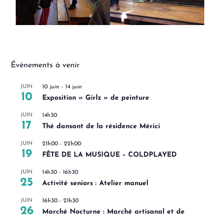
Évènements à venir
JUIN
10 juin
-
14 juin
10
Exposition « Girlz » de peinture
JUIN
14h30
17
Thé dansant de la résidence Mérici
JUIN
21h00
-
22h00
19
FÊTE DE LA MUSIQUE – COLDPLAYED
JUIN
14h30
-
16h30
25
Activité seniors : Atelier manuel
JUIN
16h30
-
21h30
26
Marché Nocturne : Marché artisanal et de