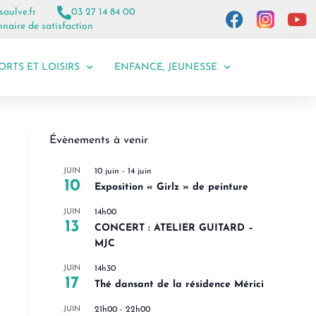
saulve.fr
03 27 14 84 00
naire de satisfaction
ORTS ET LOISIRS
ENFANCE, JEUNESSE
Évènements à venir
JUIN
10 juin
-
14 juin
10
Exposition « Girlz » de peinture
JUIN
14h00
13
CONCERT : ATELIER GUITARD –
MJC
JUIN
14h30
17
Thé dansant de la résidence Mérici
JUIN
21h00
-
22h00