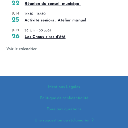
22
Réunion du conseil municipal
JUIN
14h30
-
16h30
25
Activité seniors : Atelier manuel
JUIN
26 juin
-
30 août
26
Les Choux rires d’été
Voir le calendrier
Mentions Légales
Politique de confidentialité
Foire aux questions
Une suggestion ou réclamation ?