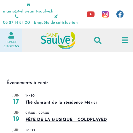
mairie@ville-saint-saulve.fr
03 27 14 84 00
Enquête de satisfaction
ESPACE
CITOYENS
Évènements à venir
JUIN
14h30
17
Thé dansant de la résidence Mérici
JUIN
21h00
-
22h00
19
FÊTE DE LA MUSIQUE – COLDPLAYED
JUIN
19h00