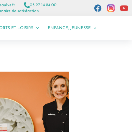
saulve.fr
03 27 14 84 00
naire de satisfaction
ORTS ET LOISIRS
ENFANCE, JEUNESSE