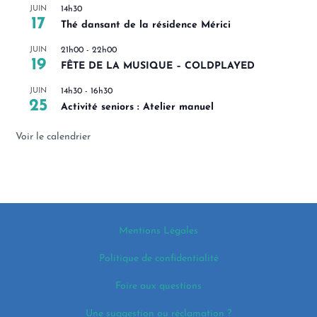
JUIN
14h30
17
Thé dansant de la résidence Mérici
JUIN
21h00
-
22h00
19
FÊTE DE LA MUSIQUE – COLDPLAYED
JUIN
14h30
-
16h30
25
Activité seniors : Atelier manuel
Voir le calendrier
Mentions Légales
Politique de confidentialité
Foire aux questions
Une suggestion ou réclamation ?