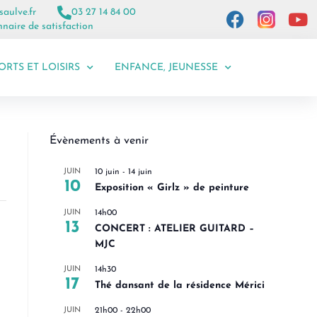
saulve.fr
03 27 14 84 00
naire de satisfaction
ORTS ET LOISIRS
ENFANCE, JEUNESSE
Évènements à venir
JUIN
10 juin
-
14 juin
10
Exposition « Girlz » de peinture
JUIN
14h00
13
CONCERT : ATELIER GUITARD –
MJC
JUIN
14h30
17
Thé dansant de la résidence Mérici
JUIN
21h00
-
22h00