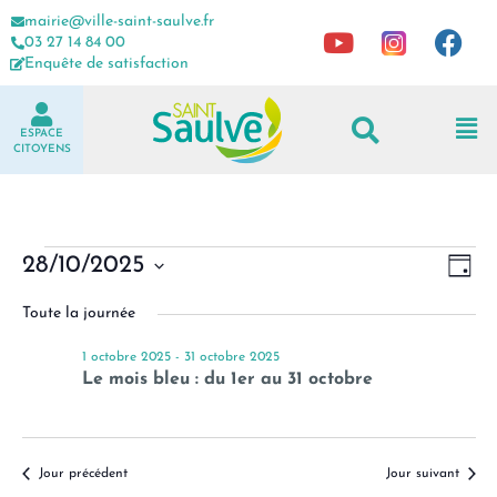
mairie@ville-saint-saulve.fr
03 27 14 84 00
Enquête de satisfaction
ESPACE
CITOYENS
N
N
28/10/2025
J
a
a
o
S
u
Toute la journée
é
v
v
r
l
i
i
e
1 octobre 2025
-
31 octobre 2025
g
g
c
Le mois bleu : du 1er au 31 octobre
t
a
a
i
t
t
o
i
i
n
Jour précédent
Jour suivant
o
o
n