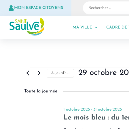
MON ESPACE CITOYENS
MA VILLE
CADRE DE 
29 octobre 2
Aujourd’hui
S
é
Toute la journée
l
e
c
1 octobre 2025
-
31 octobre 2025
t
Le mois bleu : du 1e
i
o